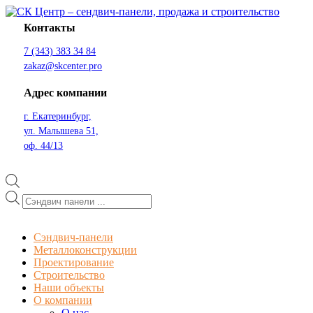
Перейти
к
Контакты
содержимому
СК Центр – сендвич-панели, продажа и строительство
СК Центр – сендвич-панели, продажа и строительство
7 (343) 383 34 84
zakaz@skcenter.pro
Адрес компании
г. Екатеринбург,
ул. Малышева 51,
оф. 44/13
Поиск
товаров
Сэндвич-панели
Металлоконструкции
Проектирование
Строительство
Наши объекты
О компании
О нас