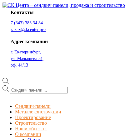
Перейти
к
Контакты
содержимому
СК Центр – сендвич-панели, продажа и строительство
СК Центр – сендвич-панели, продажа и строительство
7 (343) 383 34 84
zakaz@skcenter.pro
Адрес компании
г. Екатеринбург,
ул. Малышева 51,
оф. 44/13
Поиск
товаров
Сэндвич-панели
Металлоконструкции
Проектирование
Строительство
Наши объекты
О компании
О нас